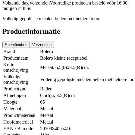
Volgende dag verzonden
Voorradige producten besteld vóór 16:00,
morgen in huis
Volledig gepolijste metalen bellen met heldere toon.
Productinformatie
Specificaties
Verzending
Brand
Bolero
Productnaam
Bolero kleine receptiebel
Korte
Metaal. 6,5(h)x8,5(Ø)cm.
omschrijving
Volledige
Volledig gepolijste metalen bellen met heldere too
omschrijving
Producttype
Bellen
Afmetingen
6,5(h) x 8,5(Ø)cm
Hoogte
65
Materiaal
Metaal
Productmateriaal
Metaal
Hoofdmateriaal
Metaal
EAN / Barcode
5050984055416