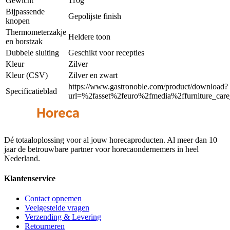
Gewicht
110g
Bijpassende
Gepolijste finish
knopen
Thermometerzakje
Heldere toon
en borstzak
Dubbele sluiting
Geschikt voor recepties
Kleur
Zilver
Kleur (CSV)
Zilver en zwart
https://www.gastronoble.com/product/download?
Specificatieblad
url=%2fasset%2feuro%2fmedia%2ffurniture_care_
Dé totaaloplossing voor al jouw horecaproducten. Al meer dan 10
jaar de betrouwbare partner voor horecaondernemers in heel
Nederland.
Klantenservice
Contact opnemen
Veelgestelde vragen
Verzending & Levering
Retourneren