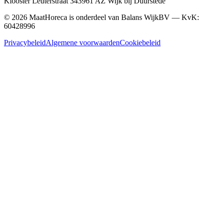
Klooster Leuterstraat
34
3961 AZ
Wijk bij Duurstede
©
2026
MaatHoreca is onderdeel van Balans WijkBV — KvK:
60428996
Privacybeleid
Algemene voorwaarden
Cookiebeleid