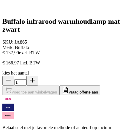
Buffalo infrarood warmhoudlamp mat
zwart
SKU:
JA865
Merk:
Buffalo
€ 137,99
excl. BTW
€ 166,97
incl. BTW
kies het aantal
voeg toe aan winkelwagen
vraag offerte aan
iDEAL
VISA
Klarna
Betaal snel met je favoriete methode of achteraf op factuur