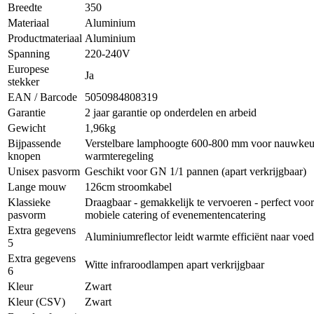
Breedte
350
Materiaal
Aluminium
Productmateriaal
Aluminium
Spanning
220-240V
Europese
Ja
stekker
EAN / Barcode
5050984808319
Garantie
2 jaar garantie op onderdelen en arbeid
Gewicht
1,96kg
Bijpassende
Verstelbare lamphoogte 600-800 mm voor nauwkeu
knopen
warmteregeling
Unisex pasvorm
Geschikt voor GN 1/1 pannen (apart verkrijgbaar)
Lange mouw
126cm stroomkabel
Klassieke
Draagbaar - gemakkelijk te vervoeren - perfect voor
pasvorm
mobiele catering of evenementencatering
Extra gegevens
Aluminiumreflector leidt warmte efficiënt naar voed
5
Extra gegevens
Witte infraroodlampen apart verkrijgbaar
6
Kleur
Zwart
Kleur (CSV)
Zwart