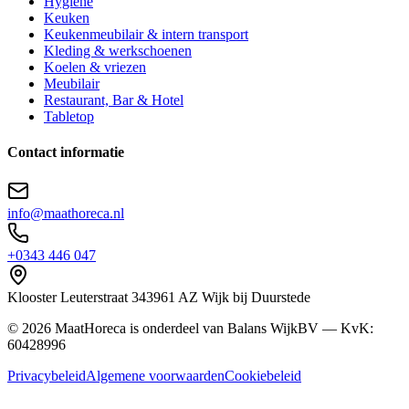
Hygiëne
Keuken
Keukenmeubilair & intern transport
Kleding & werkschoenen
Koelen & vriezen
Meubilair
Restaurant, Bar & Hotel
Tabletop
Contact informatie
info@maathoreca.nl
+0343 446 047
Klooster Leuterstraat
34
3961 AZ
Wijk bij Duurstede
©
2026
MaatHoreca is onderdeel van Balans WijkBV — KvK:
60428996
Privacybeleid
Algemene voorwaarden
Cookiebeleid