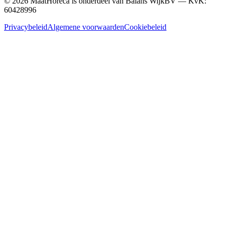
©
2026
MaatHoreca is onderdeel van Balans WijkBV — KvK:
60428996
Privacybeleid
Algemene voorwaarden
Cookiebeleid