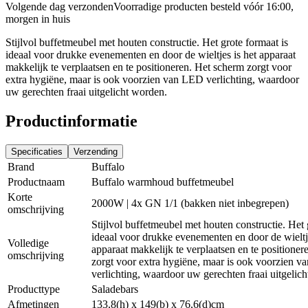
Volgende dag verzonden
Voorradige producten besteld vóór 16:00,
morgen in huis
Stijlvol buffetmeubel met houten constructie. Het grote formaat is
ideaal voor drukke evenementen en door de wieltjes is het apparaat
makkelijk te verplaatsen en te positioneren. Het scherm zorgt voor
extra hygiëne, maar is ook voorzien van LED verlichting, waardoor
uw gerechten fraai uitgelicht worden.
Productinformatie
Specificaties
Verzending
Brand
Buffalo
Productnaam
Buffalo warmhoud buffetmeubel
Korte
2000W | 4x GN 1/1 (bakken niet inbegrepen)
omschrijving
Stijlvol buffetmeubel met houten constructie. Het 
ideaal voor drukke evenementen en door de wieltje
Volledige
apparaat makkelijk te verplaatsen en te positione
omschrijving
zorgt voor extra hygiëne, maar is ook voorzien 
verlichting, waardoor uw gerechten fraai uitgelic
Producttype
Saladebars
Afmetingen
133,8(h) x 149(b) x 76,6(d)cm