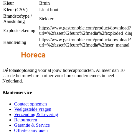
Kleur
Bruin
Kleur (CSV)
Licht hout
Brandstoftype /
Stekker
Aansluiting
https://www.gastronoble.com/product/download?
Explosietekening
url=%2fasset%2feuro%2fmedia%2fexploded_dia
https://www.gastronoble.com/product/download?
Handleiding
url=%2fasset%2feuro%2fmedia%2fuser_manual_
Dé totaaloplossing voor al jouw horecaproducten. Al meer dan 10
jaar de betrouwbare partner voor horecaondernemers in heel
Nederland.
Klantenservice
Contact opnemen
Veelgestelde vragen
Verzending & Levering
Retourneren
Garantie & Service
Offerte aanvragen