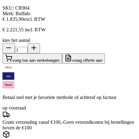
SKU:
CR904
Merk:
Buffalo
€ 1.835,99
excl. BTW
€ 2.221,55
incl. BTW
kies het aantal
voeg toe aan winkelwagen
vraag offerte aan
iDEAL
VISA
Klarna
Betaal snel met je favoriete methode of achteraf op factuur
op voorraad
Gratis verzending vanaf €100,-
Geen verzendkosten bij bestellingen
boven de €100