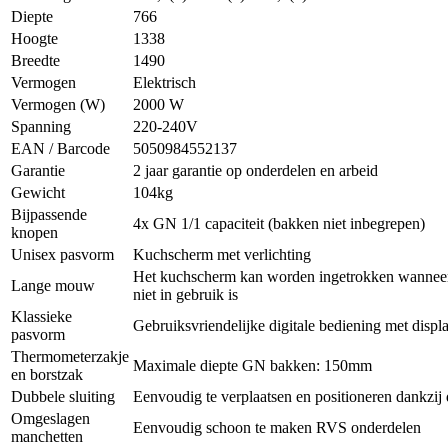
Diepte
766
Hoogte
1338
Breedte
1490
Vermogen
Elektrisch
Vermogen (W)
2000 W
Spanning
220-240V
EAN / Barcode
5050984552137
Garantie
2 jaar garantie op onderdelen en arbeid
Gewicht
104kg
Bijpassende
4x GN 1/1 capaciteit (bakken niet inbegrepen)
knopen
Unisex pasvorm
Kuchscherm met verlichting
Het kuchscherm kan worden ingetrokken wanneer
Lange mouw
niet in gebruik is
Klassieke
Gebruiksvriendelijke digitale bediening met displ
pasvorm
Thermometerzakje
Maximale diepte GN bakken: 150mm
en borstzak
Dubbele sluiting
Eenvoudig te verplaatsen en positioneren dankzij 
Omgeslagen
Eenvoudig schoon te maken RVS onderdelen
manchetten