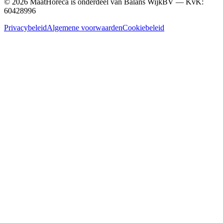
©
2026
MaatHoreca is onderdeel van Balans WijkBV — KvK:
60428996
Privacybeleid
Algemene voorwaarden
Cookiebeleid