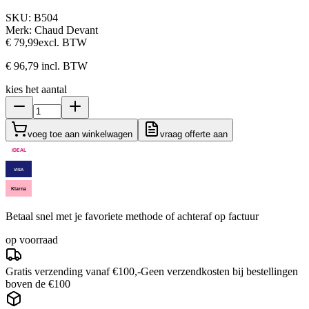
SKU:
B504
Merk:
Chaud Devant
€ 79,99
excl. BTW
€ 96,79
incl. BTW
kies het aantal
voeg toe aan winkelwagen
vraag offerte aan
iDEAL
VISA
Klarna
Betaal snel met je favoriete methode of achteraf op factuur
op voorraad
Gratis verzending vanaf €100,-
Geen verzendkosten bij bestellingen
boven de €100