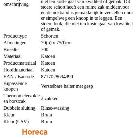
niet ten koste gaat van kwaliteit of gemak. Dit
omschrijving
stoere schort heeft een ruime zak middenvoor
en de nekband is gemakkelijk te verstellen door
er simpelweg een knoop in te leggen. Een
stoere look, die niet ten koste gaat van kwaliteit
of gemak.
Producttype
Schorten
Afmetingen
70(b) x 75(l)cm
Breedte
700
Materiaal
Katoen
Productmateriaal
Katoen
Hoofdmateriaal
Katoen
EAN / Barcode
8717028694990
Bijpassende
Verstelbare halter met gesp
knopen
Thermometerzakje
2 zakken
en borstzak
Dubbele sluiting
Rinse-wassing
Kleur
Bruin
Kleur (CSV)
Bruin