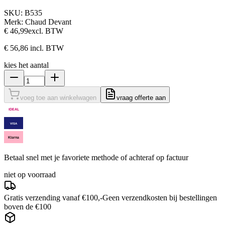
SKU:
B535
Merk:
Chaud Devant
€ 46,99
excl. BTW
€ 56,86
incl. BTW
kies het aantal
voeg toe aan winkelwagen
vraag offerte aan
iDEAL
VISA
Klarna
Betaal snel met je favoriete methode of achteraf op factuur
niet op voorraad
Gratis verzending vanaf €100,-
Geen verzendkosten bij bestellingen
boven de €100