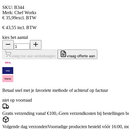
SKU:
B344
Merk:
Chef Works
€ 35,99
excl. BTW
€ 43,55
incl. BTW
kies het aantal
voeg toe aan winkelwagen
vraag offerte aan
iDEAL
VISA
Klarna
Betaal snel met je favoriete methode of achteraf op factuur
niet op voorraad
Gratis verzending vanaf €100,-
Geen verzendkosten bij bestellingen 
Volgende dag verzonden
Voorradige producten besteld vóór 16:00, mo