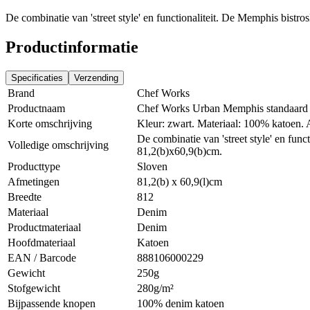
De combinatie van 'street style' en functionaliteit. De Memphis bistr
Productinformatie
Specificaties
Verzending
Brand
Chef Works
Productnaam
Chef Works Urban Memphis standaard 
Korte omschrijving
Kleur: zwart. Materiaal: 100% katoen. 
De combinatie van 'street style' en fun
Volledige omschrijving
81,2(b)x60,9(b)cm.
Producttype
Sloven
Afmetingen
81,2(b) x 60,9(l)cm
Breedte
812
Materiaal
Denim
Productmateriaal
Denim
Hoofdmateriaal
Katoen
EAN / Barcode
888106000229
Gewicht
250g
Stofgewicht
280g/m²
Bijpassende knopen
100% denim katoen