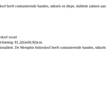
osloof heeft contrasterende banden, stiksels en diepe, dubbele zakken a
sloof zwart
Afmeting: 81,2(b)x60,9(l)cm.
ctionaliteit. De Memphis bistrosloof heeft contrasterende banden, stiks