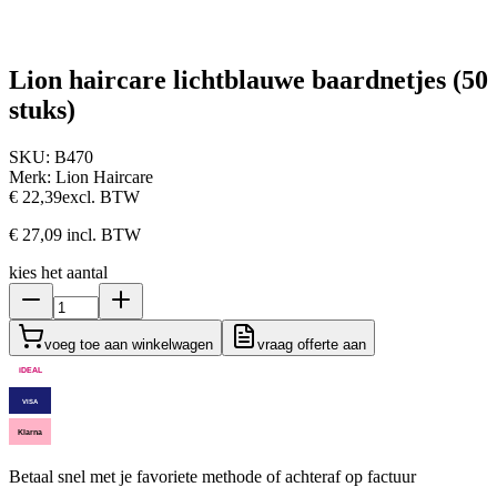
Lion haircare lichtblauwe baardnetjes (50
stuks)
SKU:
B470
Merk:
Lion Haircare
€ 22,39
excl. BTW
€ 27,09
incl. BTW
kies het aantal
voeg toe aan winkelwagen
vraag offerte aan
iDEAL
VISA
Klarna
Betaal snel met je favoriete methode of achteraf op factuur