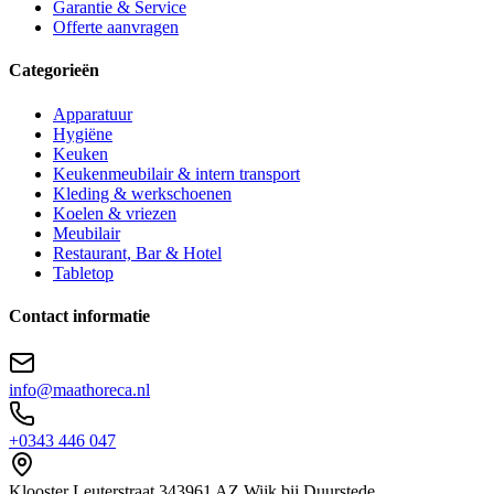
Garantie & Service
Offerte aanvragen
Categorieën
Apparatuur
Hygiëne
Keuken
Keukenmeubilair & intern transport
Kleding & werkschoenen
Koelen & vriezen
Meubilair
Restaurant, Bar & Hotel
Tabletop
Contact informatie
info@maathoreca.nl
+0343 446 047
Klooster Leuterstraat
34
3961 AZ
Wijk bij Duurstede