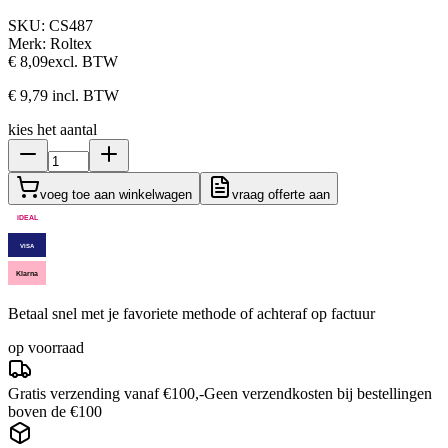
SKU:
CS487
Merk:
Roltex
€ 8,09
excl. BTW
€ 9,79
incl. BTW
kies het aantal
voeg toe aan winkelwagen
vraag offerte aan
iDEAL
VISA
Klarna
Betaal snel met je favoriete methode of achteraf op factuur
op voorraad
Gratis verzending vanaf €100,-
Geen verzendkosten bij bestellingen
boven de €100