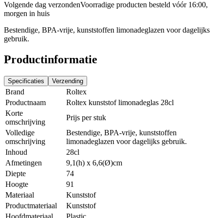
Volgende dag verzonden
Voorradige producten besteld vóór 16:00,
morgen in huis
Bestendige, BPA-vrije, kunststoffen limonadeglazen voor dagelijks
gebruik.
Productinformatie
Specificaties
Verzending
Brand
Roltex
Productnaam
Roltex kunststof limonadeglas 28cl
Korte
Prijs per stuk
omschrijving
Volledige
Bestendige, BPA-vrije, kunststoffen
omschrijving
limonadeglazen voor dagelijks gebruik.
Inhoud
28cl
Afmetingen
9,1(h) x 6,6(Ø)cm
Diepte
74
Hoogte
91
Materiaal
Kunststof
Productmateriaal
Kunststof
Hoofdmateriaal
Plastic