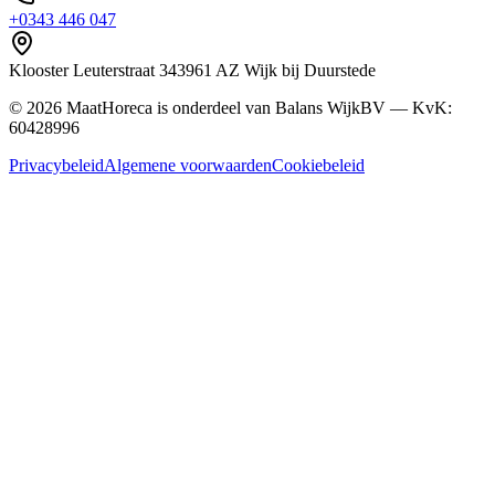
+0343 446 047
Klooster Leuterstraat
34
3961 AZ
Wijk bij Duurstede
©
2026
MaatHoreca is onderdeel van Balans WijkBV — KvK:
60428996
Privacybeleid
Algemene voorwaarden
Cookiebeleid