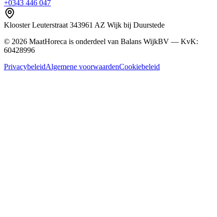
+0343 446 047
Klooster Leuterstraat
34
3961 AZ
Wijk bij Duurstede
©
2026
MaatHoreca is onderdeel van Balans WijkBV — KvK:
60428996
Privacybeleid
Algemene voorwaarden
Cookiebeleid