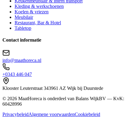
Keukenmeubilair & intern transport
Kleding & werkschoenen
Koelen & vriezen
Meubilair
Restaurant, Bar & Hotel
Tabletop
Contact informatie
info@maathoreca.nl
+0343 446 047
Klooster Leuterstraat
34
3961 AZ
Wijk bij Duurstede
©
2026
MaatHoreca is onderdeel van Balans WijkBV — KvK:
60428996
Privacybeleid
Algemene voorwaarden
Cookiebeleid