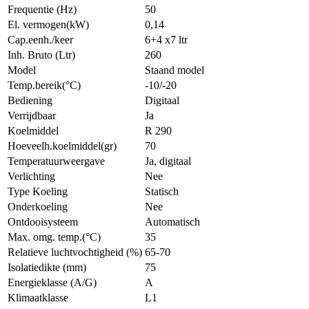
Frequentie (Hz)
50
El. vermogen(kW)
0,14
Cap.eenh./keer
6+4 x7 ltr
Inh. Bruto (Ltr)
260
Model
Staand model
Temp.bereik(°C)
-10/-20
Bediening
Digitaal
Verrijdbaar
Ja
Koelmiddel
R 290
Hoeveelh.koelmiddel(gr)
70
Temperatuurweergave
Ja, digitaal
Verlichting
Nee
Type Koeling
Statisch
Onderkoeling
Nee
Ontdooisysteem
Automatisch
Max. omg. temp.(°C)
35
Relatieve luchtvochtigheid (%)
65-70
Isolatiedikte (mm)
75
Energieklasse (A/G)
A
Klimaatklasse
L1