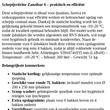
Schepijsvitrine Zanzibar 6 – praktisch en efficiënt
Deze schepijsvitrine is ideaal voor ijssalons, horeca en
verkooppunten waar efficiënt werken en betrouwbare opslag van
schepijs centraal staan. Dankzij de statische koeling wordt het ijs
gelijkmatig gekoeld binnen een temperatuurbereik van -10/-20 ºC,
zodat de kwaliteit optimaal behouden blijft. Het model werkt met
ronde ijsbakken die worden afgesloten met RVS deksels, wat zorgt
voor hygiënisch gebruik en minimale koudeverlies. Naast de
bovenruimte voor 6 ijsbakken biedt deze vitrine extra opslagruimte
onderin voor nog eens 4 bakken, zodat je altijd voldoende voorraad
binnen handbereik hebt. Afmetingen: 939x674x935 mm (LxBxH) –
Temperatuur: -10/-20 ºC – Inhoud: 260 liter – Gewicht: 51 kg.
Belangrijkste kenmerken:
Statische koeling:
gelijkmatige temperatuur voor optimale
ijsopslag
Geschikt voor ronde 7L bakken:
inclusief manden voor Ø
200 x 250 mm ijsbakken
Scoop washer:
geïntegreerde spoelbak voor het hygiënisch
reinigen van ijsscheppen
Extra opslagruimte:
plaats voor 6 bakken boven en 4
bakken onderin
Verrijdbaar:
voorzien van 4 zwenkwielen voor eenvoudig