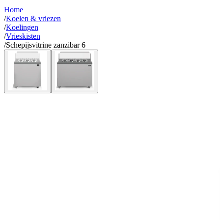
Home
/
Koelen & vriezen
/
Koelingen
/
Vrieskisten
/
Schepijsvitrine zanzibar 6