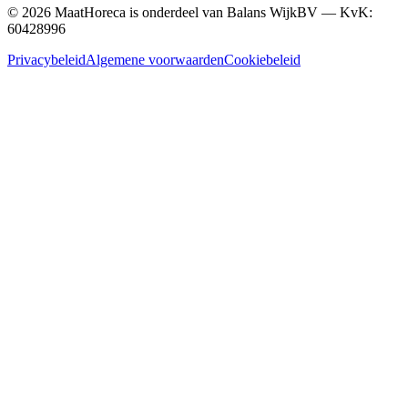
©
2026
MaatHoreca is onderdeel van Balans WijkBV — KvK:
60428996
Privacybeleid
Algemene voorwaarden
Cookiebeleid