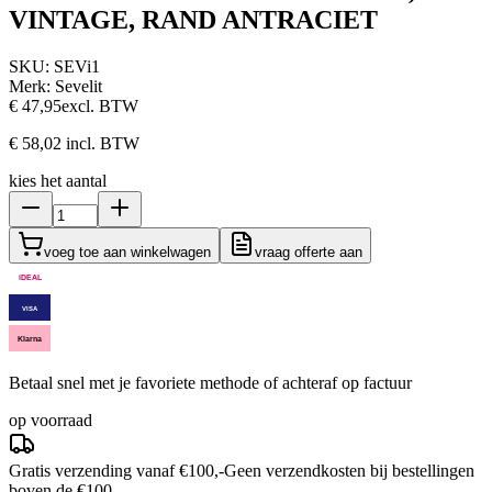
VINTAGE, RAND ANTRACIET
SKU:
SEVi1
Merk:
Sevelit
€ 47,95
excl. BTW
€ 58,02
incl. BTW
kies het aantal
voeg toe aan winkelwagen
vraag offerte aan
iDEAL
VISA
Klarna
Betaal snel met je favoriete methode of achteraf op factuur
op voorraad
Gratis verzending vanaf €100,-
Geen verzendkosten bij bestellingen
boven de €100