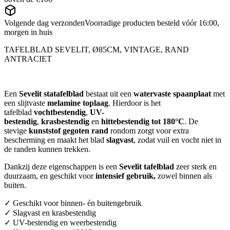
Volgende dag verzonden
Voorradige producten besteld vóór 16:00,
morgen in huis
TAFELBLAD SEVELIT, Ø85CM, VINTAGE, RAND
ANTRACIET
Een
Sevelit statafelblad
bestaat uit een
watervaste spaanplaat
met
een slijtvaste
melamine toplaag
. Hierdoor is het
tafelblad
vochtbestendig
,
UV-
bestendig
,
krasbestendig
en
hittebestendig tot 180°C
. De
stevige
kunststof gegoten rand
rondom zorgt voor extra
bescherming en maakt het blad
slagvast
, zodat vuil en vocht niet in
de randen kunnen trekken.
Dankzij deze eigenschappen is een
Sevelit tafelblad
zeer sterk en
duurzaam, en geschikt voor
intensief gebruik,
zowel binnen als
buiten.
✓ Geschikt voor binnen- én buitengebruik
✓ Slagvast en krasbestendig
✓ UV-bestendig en weerbestendig