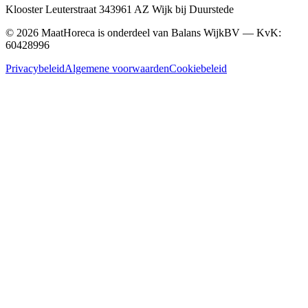
Klooster Leuterstraat
34
3961 AZ
Wijk bij Duurstede
©
2026
MaatHoreca is onderdeel van Balans WijkBV — KvK:
60428996
Privacybeleid
Algemene voorwaarden
Cookiebeleid