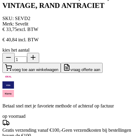
VINTAGE, RAND ANTRACIET
SKU:
SEVD2
Merk:
Sevelit
€ 33,75
excl. BTW
€ 40,84
incl. BTW
kies het aantal
voeg toe aan winkelwagen
vraag offerte aan
iDEAL
VISA
Klarna
Betaal snel met je favoriete methode of achteraf op factuur
op voorraad
Gratis verzending vanaf €100,-
Geen verzendkosten bij bestellingen
boven de €100